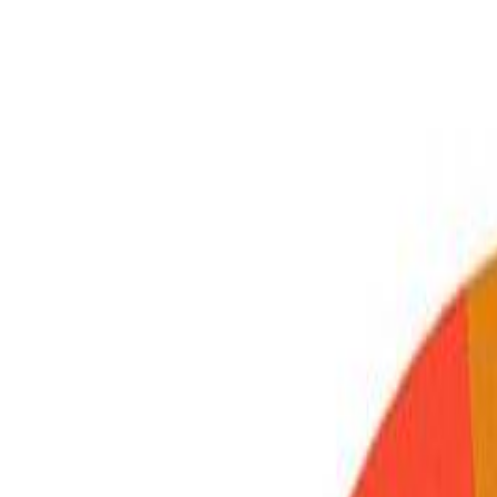
0
Меню
✕
Бренды
Информация
Доставка и оплата
Контакты
Статьи
Telegram