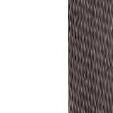
0
Меню
✕
Бренды
Информация
Доставка и оплата
Контакты
Статьи
Telegram