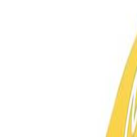
0
Меню
✕
Бренды
Информация
Доставка и оплата
Контакты
Статьи
Telegram