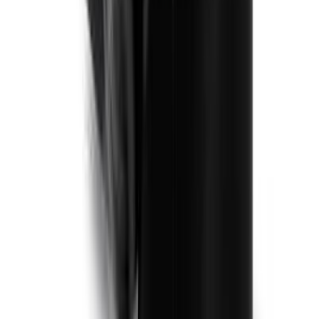
Eurocel
Вес