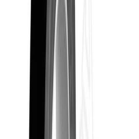
Зеленый
Сиреневая
Черный
зелёный
Длина